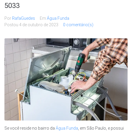
5033
Por
RafaGuedes
Em
Água Funda
Postou
4 de outubro de 2023
0 comentário(s)
Se você reside no bairro da
Água Funda
, em São Paulo, e possui